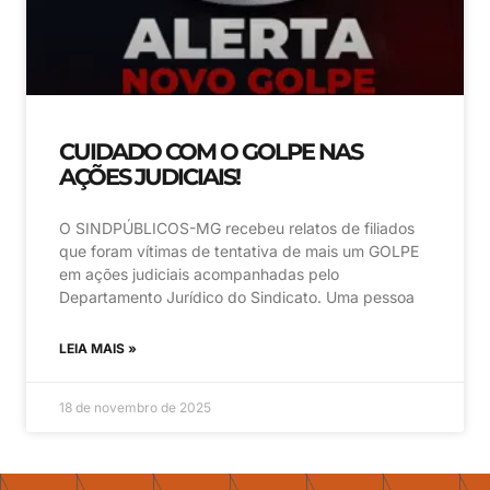
CUIDADO COM O GOLPE NAS
AÇÕES JUDICIAIS!
O SINDPÚBLICOS-MG recebeu relatos de filiados
que foram vítimas de tentativa de mais um GOLPE
em ações judiciais acompanhadas pelo
Departamento Jurídico do Sindicato. Uma pessoa
LEIA MAIS »
18 de novembro de 2025