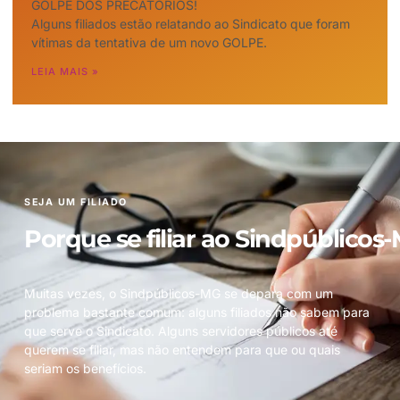
GOLPE DOS PRECATÓRIOS!
Alguns filiados estão relatando ao Sindicato que foram
vítimas da tentativa de um novo GOLPE.
LEIA MAIS »
SEJA UM FILIADO
Porque se filiar ao Sindpúblicos
Muitas vezes, o Sindpúblicos-MG se depara com um
problema bastante comum: alguns filiados não sabem para
que serve o Sindicato. Alguns servidores públicos até
querem se filiar, mas não entendem para que ou quais
seriam os benefícios.