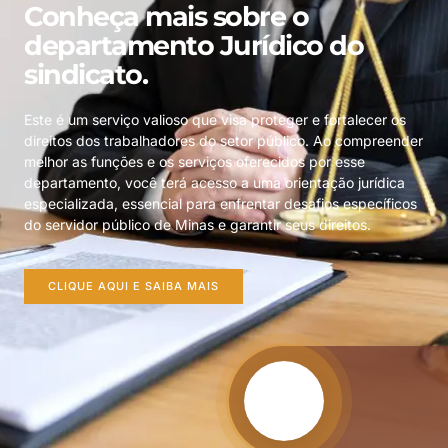
Conheça mais sobre o
departamento Jurídico do
sindicato.
Este é um serviço valioso que visa proteger e fortalecer os
direitos dos trabalhadores do setor público. Ao compreender
melhor as funções e os serviços oferecidos por esse
departamento, você terá acesso a uma orientação jurídica
especializada, essencial para enfrentar desafios específicos
do servidor público de Minas e garantir seus direitos.
CLIQUE AQUI E SAIBA MAIS