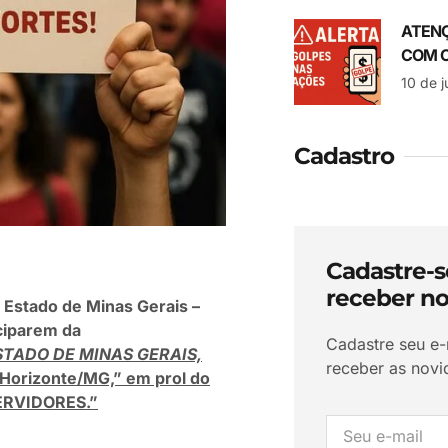
ATENÇ
COM O
10 de 
Cadastro
Cadastre-s
receber no
 Estado de Minas Gerais –
ciparem da
Cadastre seu e-
STADO DE MINAS GERAIS,
receber as nov
 Horizonte/MG,” em prol do
ERVIDORES.”