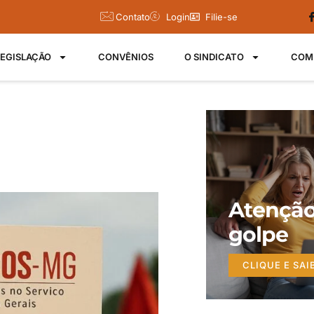
Contato
Login
Filie-se
LEGISLAÇÃO
CONVÊNIOS
O SINDICATO
COM
Atenção
golpe
CLIQUE E SAI