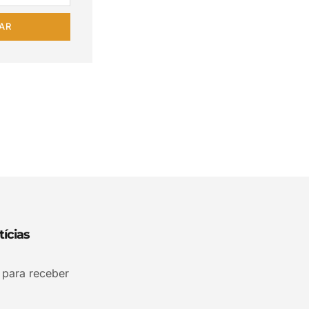
AR
ícias
 para receber