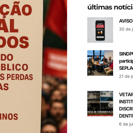
últimas notíc
AVISO
30 de 
SINDP
partic
SEPLA
21 de 
VETAR
INSTI
DISCR
DENTR
6 de j